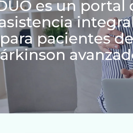
DUO es un portal 
asistencia integra
para pacientes d
árkinson avanzad