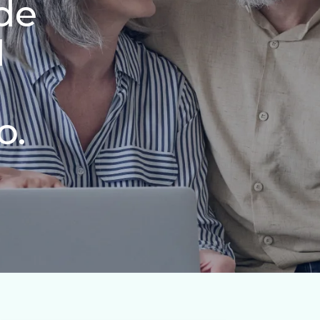
de
l
e
o.